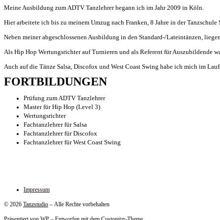
Meine Ausbildung zum ADTV Tanzlehrer begann ich im Jahr 2009 in Köln.
Hier arbeitete ich bis zu meinem Umzug nach Franken, 8 Jahre in der Tanzschule
Neben meiner abgeschlossenen Ausbildung in den Standard-/Lateintänzen, liegen
Als Hip Hop Wertungsrichter auf Turnieren und als Referent für Auszubildende wa
Auch auf die Tänze Salsa, Discofox und West Coast Swing habe ich mich im Laufe 
FORTBILDUNGEN
Prüfung zum ADTV Tanzlehrer
Master für Hip Hop (Level 3)
Wertungsrichter
Fachtanzlehrer für Salsa
Fachtanzlehrer für Discofox
Fachtanzlehrer für West Coast Swing
Impressum
© 2026
Tanzstudio
– Alle Rechte vorbehalten
Präsentiert von
WP
– Entworfen mit dem
Customizr-Theme