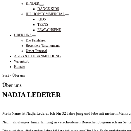
KINDER
DANCE KIDS
HIP HOP/COMMERCIAL
KIDS
TEENS
ERWACHSENE
ÜBER UNS
Die Tanzlehrer
Besondere Tanzmomente
Unser Tanzsaal
AGB’s & CLUBANMELDUNG
Warenkorb
Kontakt
Start
»
Über uns
Über uns
NADJA LEDERER
Mein Name ist Nadja Lederer, ich bin 32 Jahre jung und lebe mit meinem Mann 
Nach jahrelanger Tanzerfahrung in verschiedenen Bereichen, begann ich im Sept
Die zwei darauffolgenden Jahre bildete ich mich zur Hip Hop Fachtanzlehrerin und