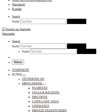
AGB’s & CLUBANMELDUNG
Warenkorb
Kontakt
Search
Suchen …
Suche
Tanzstudio
Search
Suchen …
Suche
Suchen …
Suche
Menü
STARTSEITE
KURSE
STUNDENPLAN
ERWACHSENE
PAARTANZ
SALSA & BACHATA
DISCOFOX
LATIN LADY SOLO
LINEDANCE
PRIVATE TANZSTUNDEN