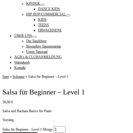
KINDER
DANCE KIDS
HIP HOP/COMMERCIAL
KIDS
TEENS
ERWACHSENE
ÜBER UNS
Die Tanzlehrer
Besondere Tanzmomente
Unser Tanzsaal
AGB’s & CLUBANMELDUNG
Warenkorb
Kontakt
Start
»
Solotanz
»
Salsa für Beginner – Level 1
Salsa für Beginner – Level 1
58,00
€
Salsa und Bachata Basics für Paare
Vorrätig
Salsa für Beginner - Level 1 Menge