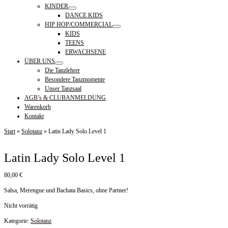
KINDER
DANCE KIDS
HIP HOP/COMMERCIAL
KIDS
TEENS
ERWACHSENE
ÜBER UNS
Die Tanzlehrer
Besondere Tanzmomente
Unser Tanzsaal
AGB’s & CLUBANMELDUNG
Warenkorb
Kontakt
Start
»
Solotanz
»
Latin Lady Solo Level 1
Latin Lady Solo Level 1
80,00
€
Salsa, Merengue und Bachata Basics, ohne Partner!
Nicht vorrätig
Kategorie:
Solotanz