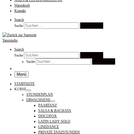
AGB’s & CLUBANMELDUNG
Warenkorb
Kontakt
Search
Suchen …
Suche
Tanzstudio
Search
Suchen …
Suche
Suchen …
Suche
Menü
STARTSEITE
KURSE
STUNDENPLAN
ERWACHSENE
PAARTANZ
SALSA & BACHATA
DISCOFOX
LATIN LADY SOLO
LINEDANCE
PRIVATE TANZSTUNDEN