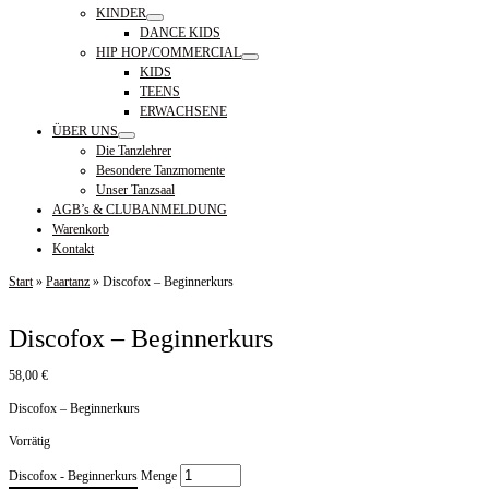
KINDER
DANCE KIDS
HIP HOP/COMMERCIAL
KIDS
TEENS
ERWACHSENE
ÜBER UNS
Die Tanzlehrer
Besondere Tanzmomente
Unser Tanzsaal
AGB’s & CLUBANMELDUNG
Warenkorb
Kontakt
Start
»
Paartanz
»
Discofox – Beginnerkurs
Discofox – Beginnerkurs
58,00
€
Discofox – Beginnerkurs
Vorrätig
Discofox - Beginnerkurs Menge