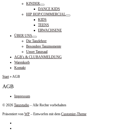
KINDER
DANCE KIDS
HIP HOP/COMMERCIAL
KIDS
TEENS
ERWACHSENE
ÜBER UNS
Die Tanzlehrer
Besondere Tanzmomente
Unser Tanzsaal
AGB’s & CLUBANMELDUNG
Warenkorb
Kontakt
Start
»
AGB
AGB
Impressum
© 2026
Tanzstudio
– Alle Rechte vorbehalten
Präsentiert von
WP
– Entworfen mit dem
Customizr-Theme